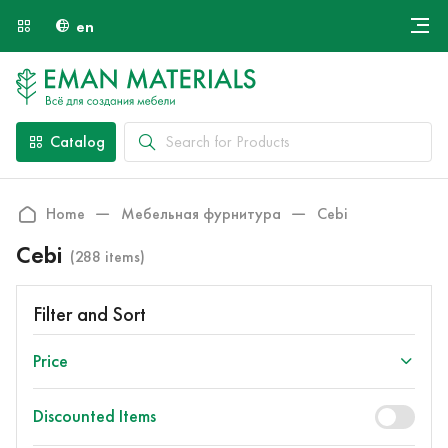
en
Онлайн крой
About Us
Найти специалиста
Catalog
Payment and Delivery
Contacts
Home
Мебельная фурнитура
Cebi
Cebi
(288 items)
Filter and Sort
Price
Discounted Items