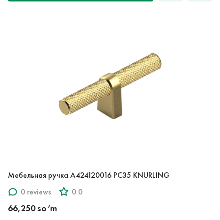
Мебельная ручка A424120016 PC35 KNURLING
0 reviews
0.0
66,250 so‘m