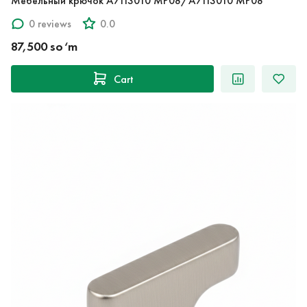
Мебельный крючок A7113010 MP08/A7113010 MP08
0 reviews
0.0
87,500 so‘m
Cart