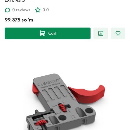
EXTENSIO
0 reviews
0.0
99,375 so‘m
Cart