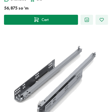
56,875 so‘m
Cart