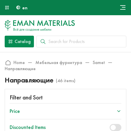
en
Онлайн крой
About Us
Найти специалиста
Catalog
Payment and Delivery
Contacts
Home
Мебельная фурнитура
Samet
Направляющие
Направляющие
(46 items)
Filter and Sort
Price
Discounted Items