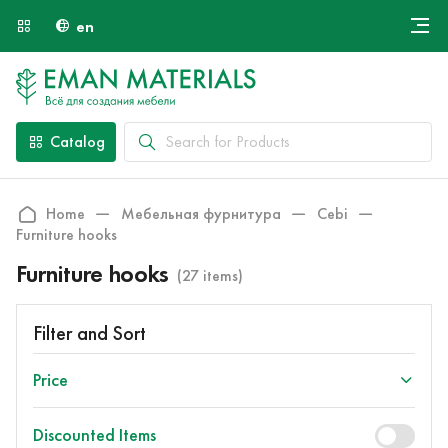
en
Онлайн крой
About Us
Найти специалиста
Catalog
Payment and Delivery
Contacts
Home
Мебельная фурнитура
Cebi
Furniture hooks
Furniture hooks
(27 items)
Filter and Sort
Price
Discounted Items