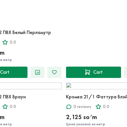
2 ПВХ Белый Перламутр
0.0
‘m
за метр
Cart
Cart
2 ПВХ Браун
Кромка 21/1 Фаттура Блэй
0.0
0 reviews
0.0
‘m
2,125 so‘m
за метр
Цена указана за метр