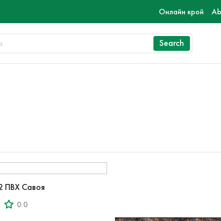
Онлайн крой
Ab
Search
2 ПВХ Савоя
0.0