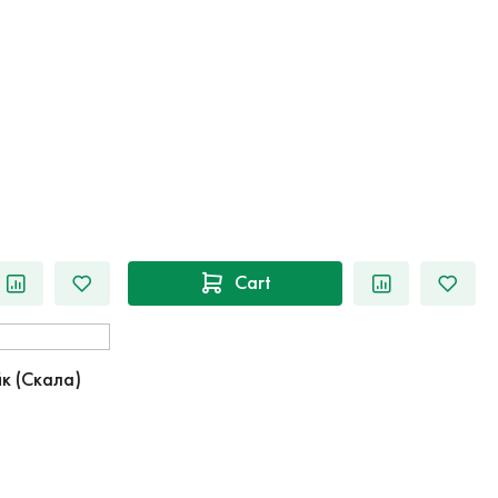
Cart
к (Скала)