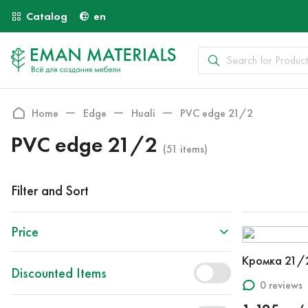
Catalog
en
Home
Edge
Huali
PVC edge 21/2
PVC edge 21/2
(51 items)
Filter and Sort
Price
Кромка 21/
Discounted Items
0 reviews