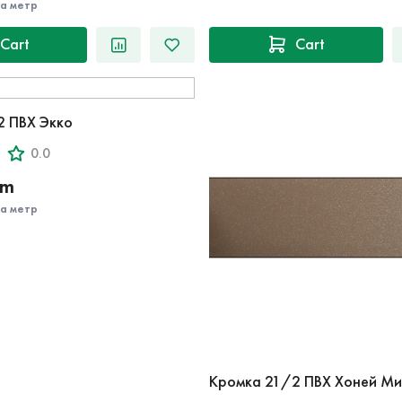
за метр
Cart
Cart
2 ПВХ Экко
0.0
‘m
за метр
Кромка 21/2 ПВХ Хоней Ми