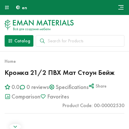
en
Онлайн крой
About Us
Найти специалиста
Catalog
Payment and Delivery
Contacts
Home
Кромка 21/2 ПВХ Мат Стоун Бейж
0.0
0 reviews
Specifications
Share
Comparison
Favorites
Product Code: 00-00002530