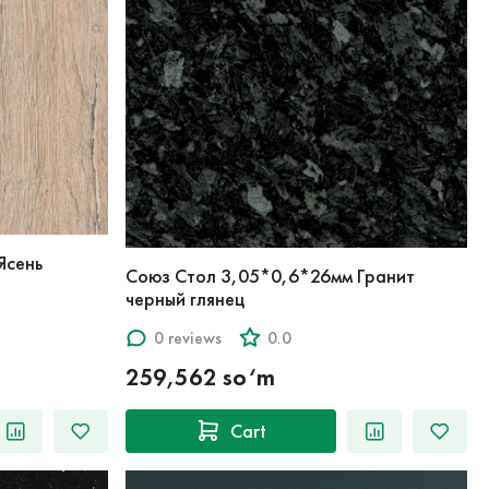
Ясень
Союз Стол 3,05*0,6*26мм Гранит
черный глянец
0 reviews
0.0
259,562 so‘m
Cart