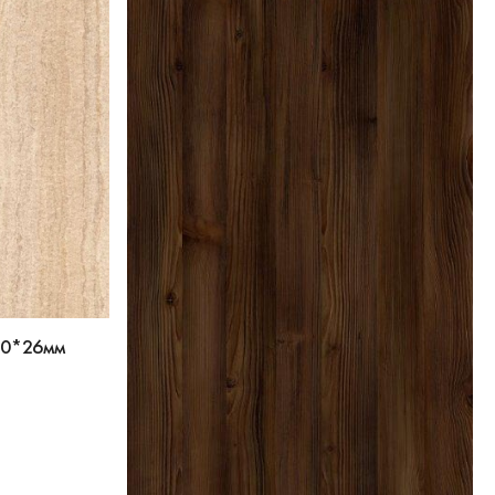
00*26мм