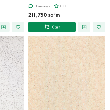
0 reviews
0.0
211,750 so‘m
Cart