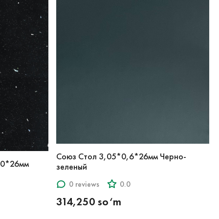
Союз Стол 3,05*0,6*26мм Черно-
00*26мм
зеленый
0 reviews
0.0
314,250 so‘m