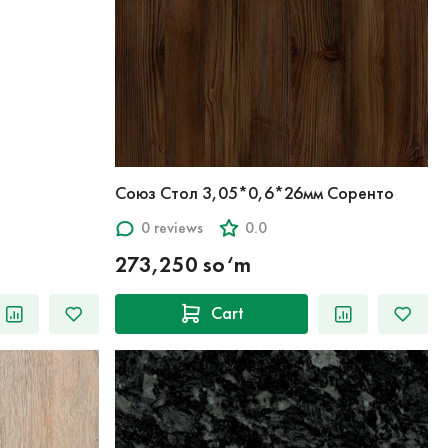
Союз Стол 3,05*0,6*26мм Соренто
0 reviews
0.0
273,250 so‘m
Cart