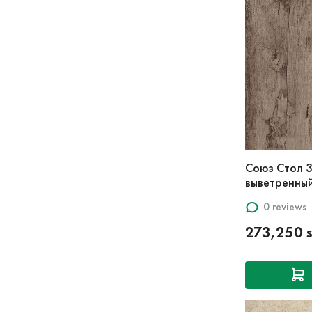
Союз Стол 
выветренны
0 reviews
273,250 