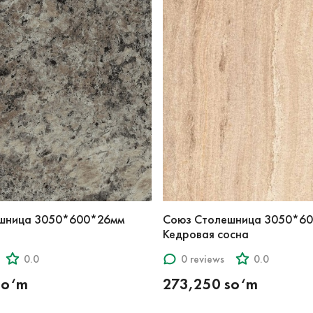
шница 3050*600*26мм
Союз Столешница 3050*6
Кедровая сосна
0.0
0 reviews
0.0
so‘m
273,250 so‘m