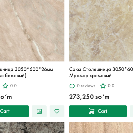
шница 3050*600*26мм
Союз Столешница 3050*6
кс бежевый)
Мрамор кремовый
0.0
0 reviews
0.0
so‘m
273,250 so‘m
Cart
Cart