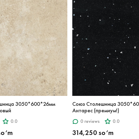
шница 3050*600*26мм
Союз Столешница 3050*6
овый
Антарес (премиум!)
0.0
0 reviews
0.0
so‘m
314,250 so‘m