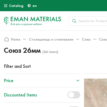
Catalog
en
Home
Столешницы и стенпанели
Союз
Сою
Союз 26мм
(64 items)
Filter and Sort
Price
Discounted Items