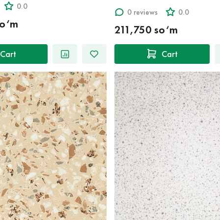
0.0
0 reviews
0.0
so‘m
211,750 so‘m
Cart
Cart