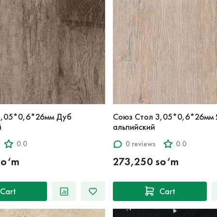
3,05*0,6*26мм Дуб
Союз Стол 3,05*0,6*26мм 
й
альпийский
0.0
0 reviews
0.0
so‘m
273,250 so‘m
Cart
Cart