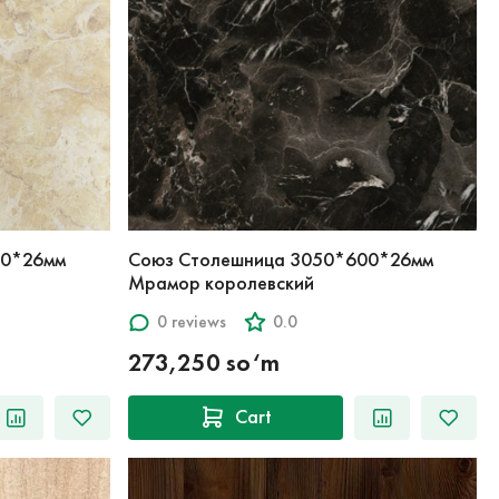
00*26мм
Союз Столешница 3050*600*26мм
Мрамор королевский
0 reviews
0.0
273,250 so‘m
Cart