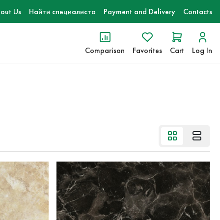
out Us
Найти специалиста
Payment and Delivery
Contacts
Comparison
Favorites
Cart
Log In