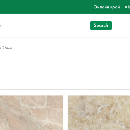
Онлайн крой
Ab
Search
з 26мм