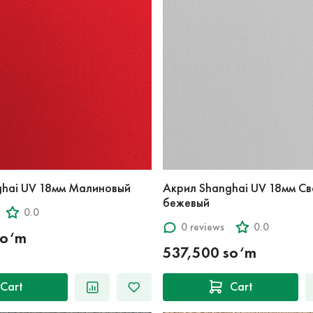
ghai UV 18мм Малиновый
Акрил Shanghai UV 18мм Св
бежевый
0.0
0 reviews
0.0
so‘m
537,500 so‘m
Cart
Cart