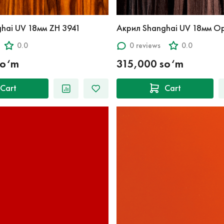
hai UV 18мм ZH 3941
Акрил Shanghai UV 18мм О
0.0
0 reviews
0.0
so‘m
315,000 so‘m
Cart
Cart