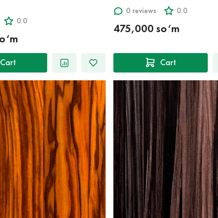
0 reviews
0.0
0.0
475,000 so‘m
so‘m
Cart
Cart