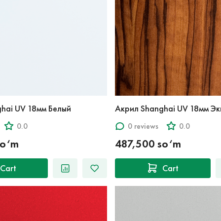
hai UV 18мм Белый
Акрил Shanghai UV 18мм Эк
0.0
0 reviews
0.0
so‘m
487,500 so‘m
Cart
Cart