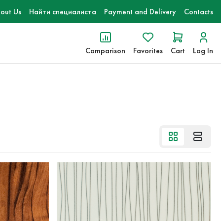
out Us
Найти специалиста
Payment and Delivery
Contacts
Comparison
Favorites
Cart
Log In