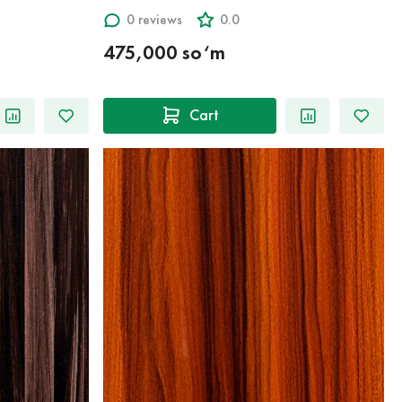
0 reviews
0.0
475,000 so‘m
Cart