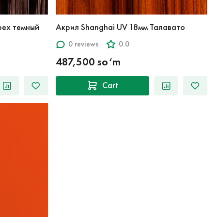
рех темный
Акрил Shanghai UV 18мм Талавато
0 reviews
0.0
487,500 so‘m
Cart