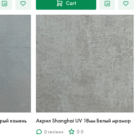
Cart
рый камень
Акрил Shanghai UV 18мм Белый мрамор
0 reviews
0.0