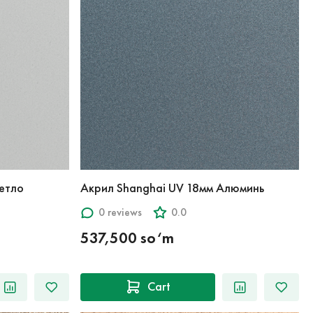
етло
Акрил Shanghai UV 18мм Алюминь
0 reviews
0.0
537,500 so‘m
Cart