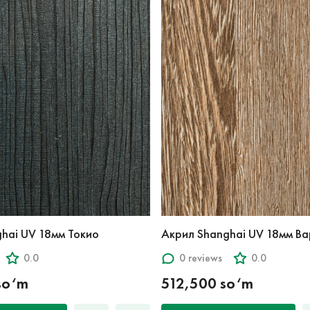
hai UV 18мм Токио
Акрил Shanghai UV 18мм В
0.0
0 reviews
0.0
so‘m
512,500 so‘m