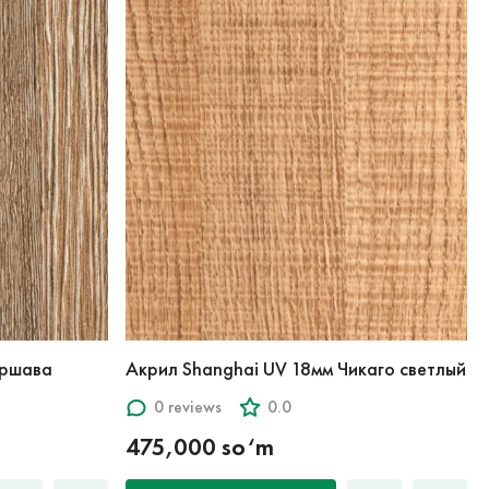
аршава
Акрил Shanghai UV 18мм Чикаго светлый
0 reviews
0.0
475,000 so‘m