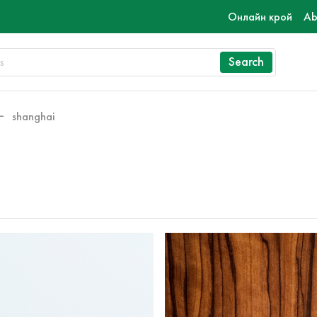
Онлайн крой
Ab
Search
shanghai