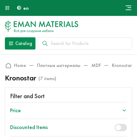
en
Онлайн крой
About Us
Найти специалиста
Catalog
Payment and Delivery
Contacts
Home
Плитные материалы
MDF
Kronostar
Kronostar
(7 items)
Filter and Sort
Price
Discounted Items