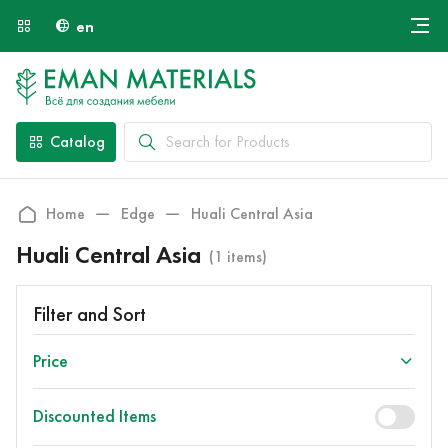
en
Онлайн крой
About Us
Найти специалиста
Catalog
Payment and Delivery
Contacts
Home
Edge
Huali Central Asia
Huali Central Asia
(1 items)
Filter and Sort
Price
Discounted Items