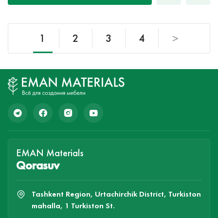
1
2
3
4
>
EMAN Materials
Qorasuv
Tashkent Region, Urtachirchik District, Turkiston
mahalla, 1 Turkiston St.