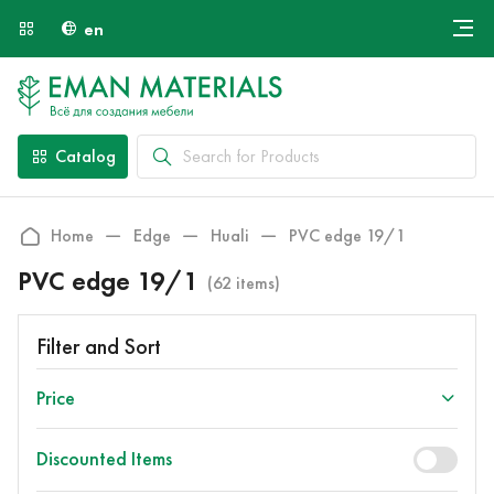
en
Онлайн крой
About Us
Найти специалиста
Catalog
Payment and Delivery
Contacts
Home
Edge
Huali
PVC edge 19/1
PVC edge 19/1
(62 items)
Filter and Sort
Price
Discounted Items