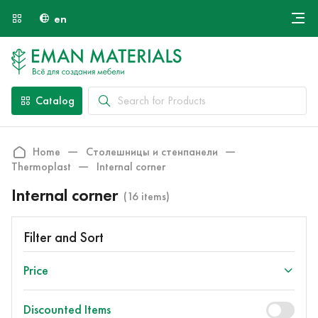
en
Онлайн крой
About Us
Найти специалиста
Catalog
Payment and Delivery
Contacts
Home
Столешницы и стенпанели
Thermoplast
Internal corner
Internal corner
(16 items)
Filter and Sort
Price
Discounted Items