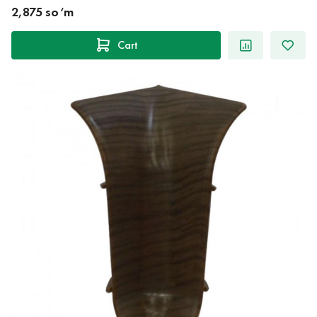
2,875 so‘m
Cart