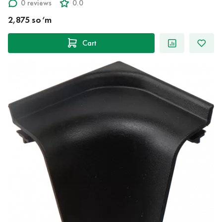
0 reviews
0.0
2,875 so‘m
Cart