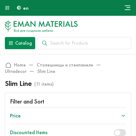
en
Онлайн крой
About Us
Найти специалиста
Catalog
Payment and Delivery
Contacts
Home
Столешницы и стенпанели
Ultradecor
Slim Line
Slim Line
(11 items)
Filter and Sort
Price
Discounted Items