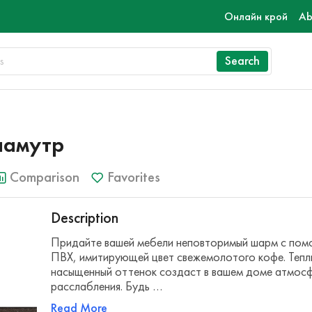
Онлайн крой
Ab
Search
ламутр
Comparison
Favorites
Description
Придайте вашей мебели неповторимый шарм с по
ПВХ, имитирующей цвет свежемолотого кофе. Тепл
насыщенный оттенок создаст в вашем доме атмос
расслабления. Будь …
Read More