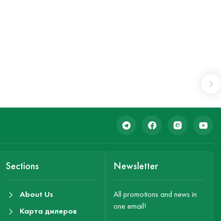
Sections
Newsletter
About Us
All promotions and news in
one email!
Карта дилеров