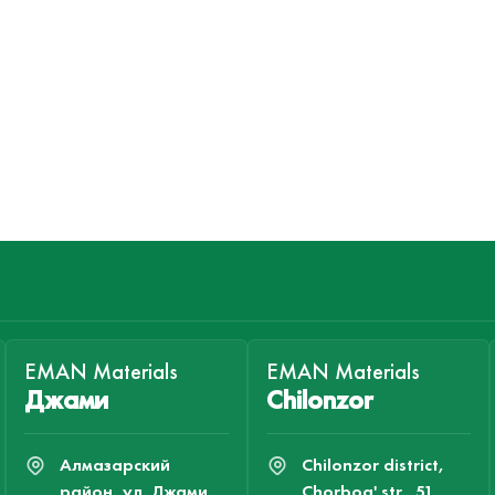
EMAN Materials
EMAN Materials
Джами
Chilonzor
Алмазарский
Chilonzor district,
район, ул. Джами,
Chorbog' str., 51