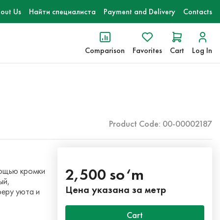
out Us
Найти специалиста
Payment and Delivery
Contacts
Comparison
Favorites
Cart
Log In
Product Code: 00-00002187
2,500 so‘m
мощью кромки
ый,
Цена указана за метр
феру уюта и
Cart