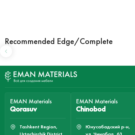
Recommended Edge/Complete
EMAN Materials
EMAN Materials
Qorasuv
Chinobod
Tashkent Region,
Юнусабадский р-н,
Urtachirchik District,
ул. Чинабад, 63