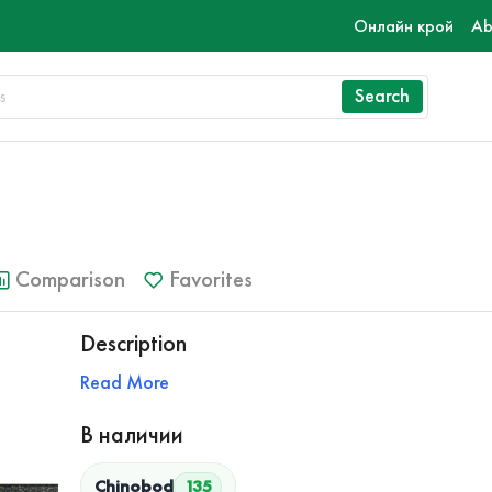
Онлайн крой
Ab
Search
Comparison
Favorites
Description
Read More
В наличии
Chinobod
135