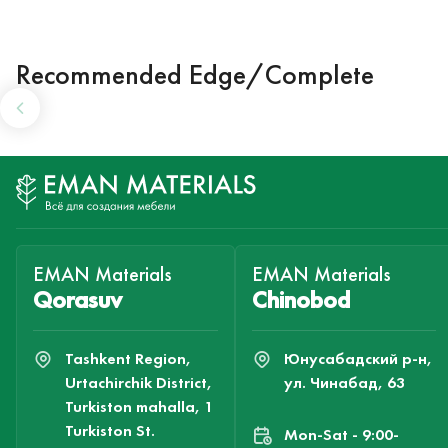
Recommended Edge/Complete
EMAN Materials
EMAN Materials
Qorasuv
Chinobod
Tashkent Region,
Юнусабадский р-н,
Urtachirchik District,
ул. Чинабад, 63
Turkiston mahalla, 1
Turkiston St.
Mon-Sat - 9:00-