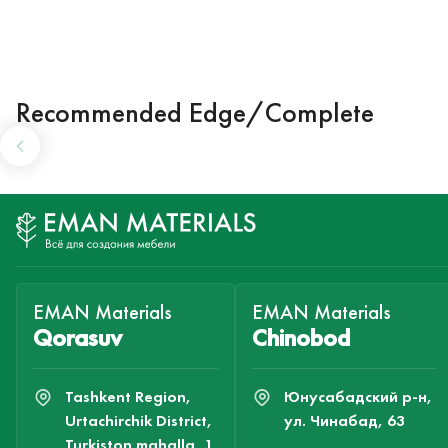
Recommended Edge/Complete
EMAN Materials
EMAN Materials
Qorasuv
Chinobod
Tashkent Region,
Юнусабадский р-н,
Urtachirchik District,
ул. Чинабад, 63
Turkiston mahalla, 1