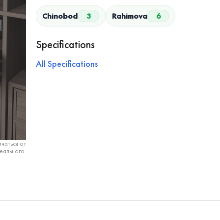
Chinobod
3
Rahimova
6
Specifications
All Specifications
чаться от
еального.