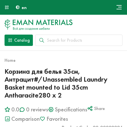
en
Онлайн крой
About Us
Найти специалиста
Catalog
Payment and Delivery
Contacts
Home
Корзина для белья 35см,
Антрацит#/Unassembled Laundry
Basket mounted to Lid 35cm
Antharacite280 x 2
0.0
0 reviews
Specifications
Share
Comparison
Favorites