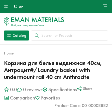
en
Онлайн крой
About Us
Найти специалиста
Catalog
Payment and Delivery
Contacts
Home
Корзина для белья выдвижная 40см,
Антрацит#/Laundry basket with
undermount rail 40 cm Anthracite
0.0
0 reviews
Specifications
Share
Comparison
Favorites
Product Code: 00-00008882