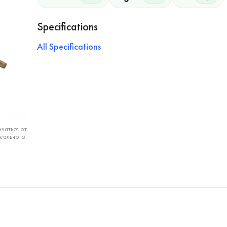
Specifications
All Specifications
чаться от
еального.