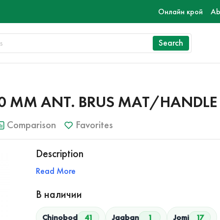
Онлайн крой
Ab
Search
40 MM ANT. BRUS MAT/HANDLE
Comparison
Favorites
Description
Read More
В наличии
Chinobod
41
Jagban
1
Jomi
17