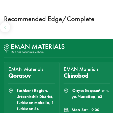
Recommended Edge/Complete
EMAN Materials
EMAN Materials
Qorasuv
Chinobod
Tashkent Region,
Юнусабадский р-н,
Urtachirchik District,
ул. Чинабад, 63
Turkiston mahalla, 1
Turkiston St.
Mon-Sat - 9:00-