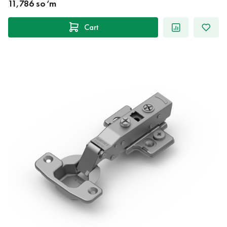
11,786 so‘m
Cart