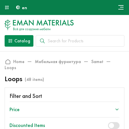
en
Онлайн крой
About Us
Найти специалиста
Catalog
Payment and Delivery
Contacts
Home
Мебельная фурнитура
Samet
Loops
Loops
(48 items)
Filter and Sort
Price
Discounted Items