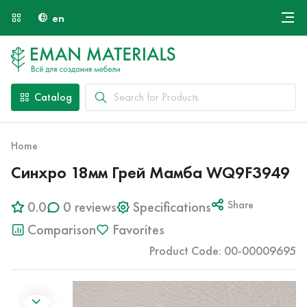
en
Онлайн крой
About Us
Найти специалиста
Catalog
Payment and Delivery
Contacts
Home
Синхро 18мм Грей Мамба WQ9F3949
0.0
0 reviews
Specifications
Share
Comparison
Favorites
Product Code: 00-00009695