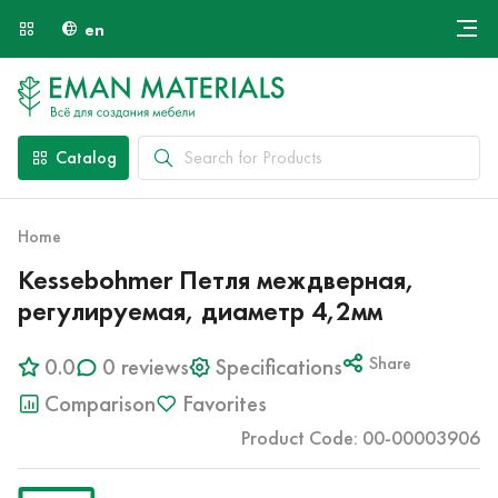
en
Онлайн крой
About Us
Найти специалиста
Catalog
Payment and Delivery
Contacts
Home
Kessebohmer Петля междверная,
регулируемая, диаметр 4,2мм
0.0
0 reviews
Specifications
Share
Comparison
Favorites
Product Code: 00-00003906