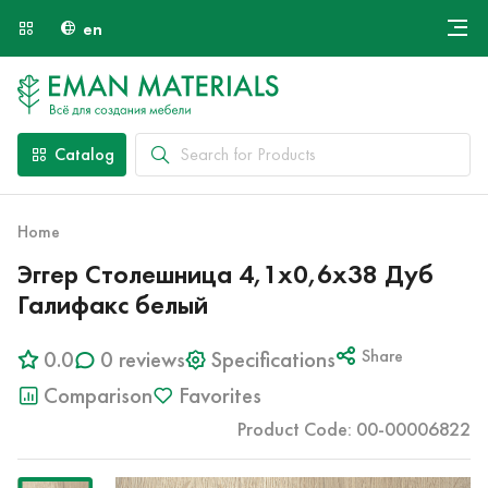
en
Онлайн крой
About Us
Найти специалиста
Catalog
Payment and Delivery
Contacts
Home
Эггер Столешница 4,1х0,6х38 Дуб
Галифакс белый
0.0
0 reviews
Specifications
Share
Comparison
Favorites
Product Code: 00-00006822