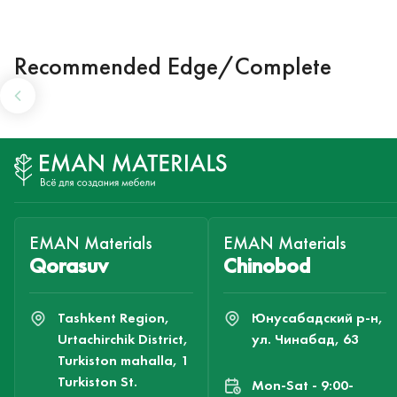
Recommended Edge/Complete
EMAN Materials
EMAN Materials
Qorasuv
Chinobod
Tashkent Region,
Юнусабадский р-н,
Urtachirchik District,
ул. Чинабад, 63
Turkiston mahalla, 1
Turkiston St.
Mon-Sat - 9:00-