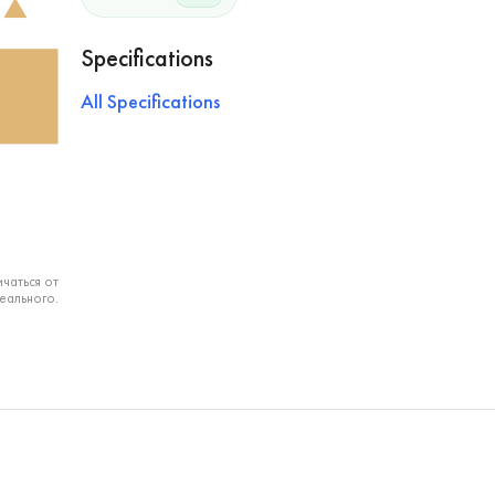
Specifications
All Specifications
чаться от
еального.