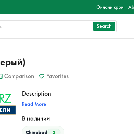
Онлайн крой
Ab
Search
серый)
Comparison
Favorites
Description
Read More
В наличии
Chinobod
3