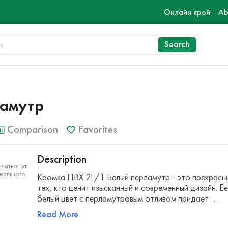
Онлайн крой
Ab
Search
ламутр
Comparison
Favorites
Description
чаться от
еального.
Кромка ПВХ 21/1 Белый перламутр - это прекрасн
тех, кто ценит изысканный и современный дизайн. Е
белый цвет с перламутровым отливом придает …
Read More