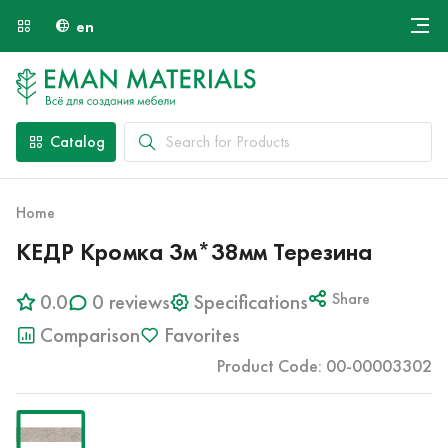
en
Онлайн крой
About Us
Найти специалиста
Catalog
Payment and Delivery
Contacts
Home
КЕДР Кромка 3м*38мм Терезина
0.0
0 reviews
Specifications
Share
Comparison
Favorites
Product Code: 00-00003302