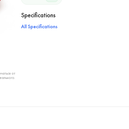
Specifications
All Specifications
чаться от
еального.