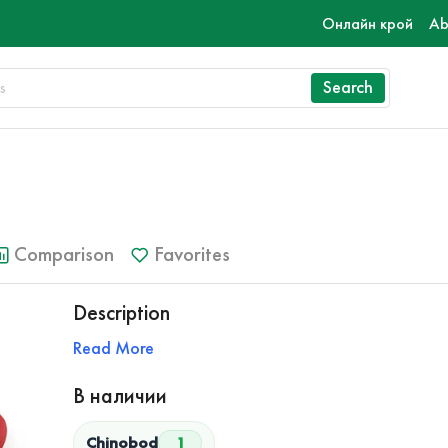
Онлайн крой
Ab
Search
Comparison
Favorites
Description
Read More
В наличии
Chinobod
1