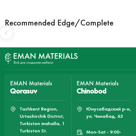
Recommended Edge/Complete
EMAN Materials
EMAN Materials
Qorasuv
Chinobod
Tashkent Region,
Юнусабадский р-н,
Urtachirchik District,
ул. Чинабад, 63
Turkiston mahalla, 1
Turkiston St.
Mon-Sat - 9:00-