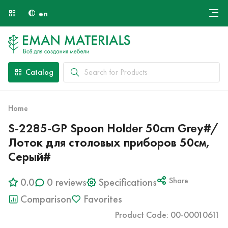
en
Онлайн крой
About Us
Найти специалиста
Catalog
Payment and Delivery
Contacts
Home
S-2285-GP Spoon Holder 50cm Grey#/
Лоток для столовых приборов 50см,
Серый#
0.0
0 reviews
Specifications
Share
Comparison
Favorites
Product Code: 00-00010611