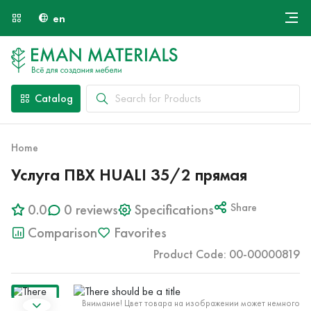
en
Онлайн крой
About Us
Найти специалиста
Catalog
Payment and Delivery
Contacts
Home
Услуга ПВХ HUALI 35/2 прямая
0.0
0 reviews
Specifications
Share
Comparison
Favorites
Product Code: 00-00000819
Внимание! Цвет товара на изображении может немного