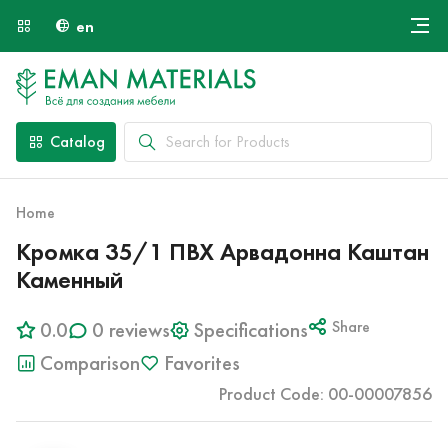
en
Онлайн крой
About Us
Найти специалиста
Catalog
Payment and Delivery
Contacts
Home
Кромка 35/1 ПВХ Арвадонна Каштан
Каменный
0.0
0 reviews
Specifications
Share
Comparison
Favorites
Product Code: 00-00007856