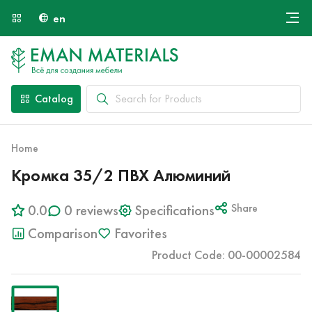
en
Онлайн крой
About Us
Найти специалиста
Catalog
Payment and Delivery
Contacts
Home
Кромка 35/2 ПВХ Алюминий
0.0
0 reviews
Specifications
Share
Comparison
Favorites
Product Code: 00-00002584