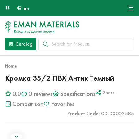
en
Онлайн крой
About Us
Найти специалиста
Catalog
Payment and Delivery
Contacts
Home
Кромка 35/2 ПВХ Антик Темный
0.0
0 reviews
Specifications
Share
Comparison
Favorites
Product Code: 00-00002585