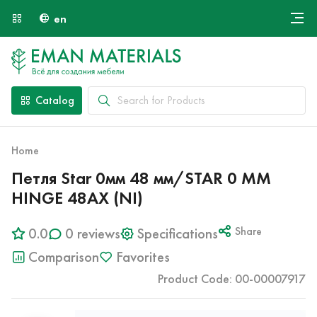
en
Онлайн крой
About Us
Найти специалиста
Catalog
Payment and Delivery
Contacts
Home
Петля Star 0мм 48 мм/STAR 0 MM
HINGE 48AX (NI)
0.0
0 reviews
Specifications
Share
Comparison
Favorites
Product Code: 00-00007917