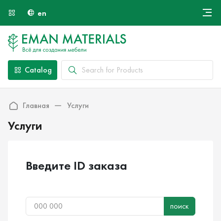
en
Онлайн крой
About Us
Найти специалиста
Catalog
Payment and Delivery
Contacts
Главная
Услуги
Услуги
Введите ID заказа
поиск