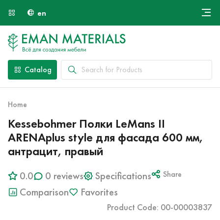
en
Онлайн крой
About Us
Найти специалиста
Catalog
Payment and Delivery
Contacts
Home
Kessebohmer Полки LeMans II
ARENAplus style для фасада 600 мм,
антрацит, правый
0.0
0 reviews
Specifications
Share
Comparison
Favorites
Product Code: 00-00003837