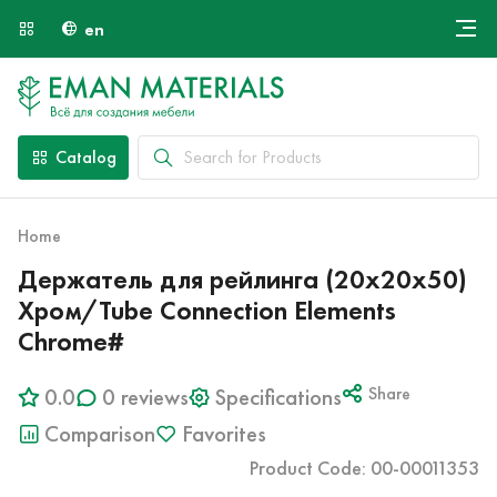
en
Онлайн крой
About Us
Найти специалиста
Catalog
Payment and Delivery
Contacts
Home
Держатель для рейлинга (20х20х50)
Хром/Tube Connection Elements
Chrome#
0.0
0 reviews
Specifications
Share
Comparison
Favorites
Product Code: 00-00011353