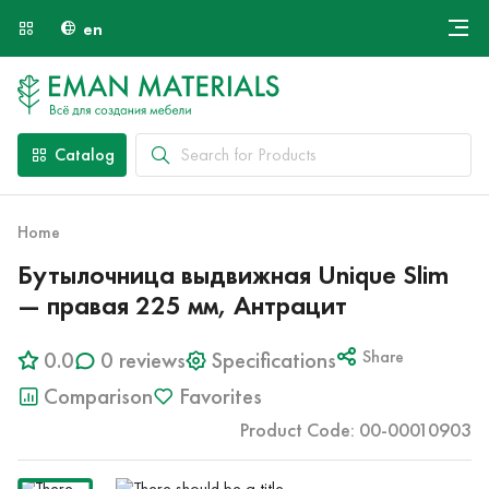
en
Онлайн крой
About Us
Найти специалиста
Catalog
Payment and Delivery
Contacts
Home
Бутылочница выдвижная Unique Slim
— правая 225 мм, Антрацит
0.0
0 reviews
Specifications
Share
Comparison
Favorites
Product Code: 00-00010903