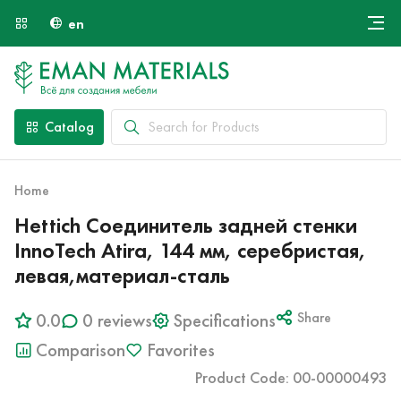
en
Онлайн крой
About Us
Найти специалиста
Catalog
Payment and Delivery
Contacts
Home
Hettich Соединитель задней стенки
InnoTech Atira, 144 мм, серебристая,
левая,материал-сталь
0.0
0 reviews
Specifications
Share
Comparison
Favorites
Product Code: 00-00000493