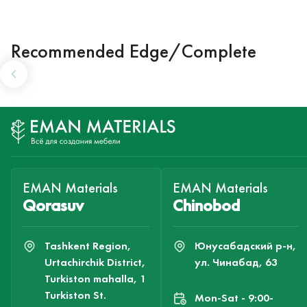
Recommended Edge/Complete
EMAN Materials
EMAN Materials
Qorasuv
Chinobod
Tashkent Region,
Юнусабадский р-н,
Urtachirchik District,
ул. Чинабад, 63
Turkiston mahalla, 1
Turkiston St.
Mon-Sat - 9:00-