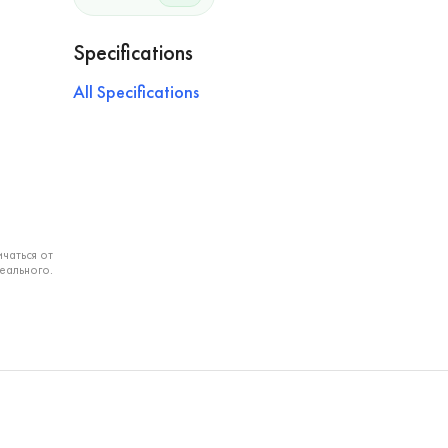
Specifications
All Specifications
чаться от
еального.