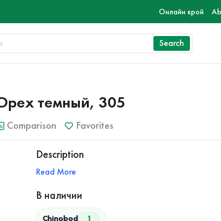
Онлайн крой
Ab
Search
Орех темный, 305
Comparison
Favorites
Description
Read More
В наличии
Chinobod
1