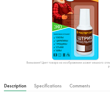
Внимание! Цвет товара на изображении может немного отли
р
Description
Specifications
Comments