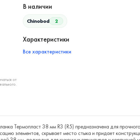
В наличии
Chinobod
2
Характеристики
Все характеристики
чаться от
еального.
анка Термопласт 38 мм R3 (R5) предназначена для прочного 
ацию элементов, скрывает место стыка и придает конструкци
той 38 мм, подходит для кухонных гарнитуров и корпусной м