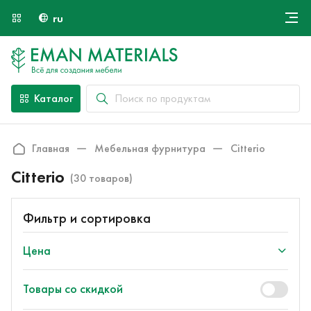
ru
Онлайн крой
О компании
Найти специалиста
Каталог
Оплата и доставка
Контакты
Главная
Мебельная фурнитура
Citterio
Citterio
(30 товаров)
Фильтр и сортировка
Цена
Товары со скидкой