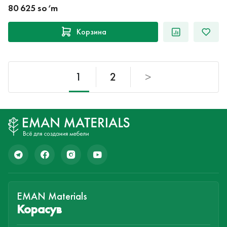
80 625 so‘m
Корзина
1
2
>
EMAN Materials
Корасув