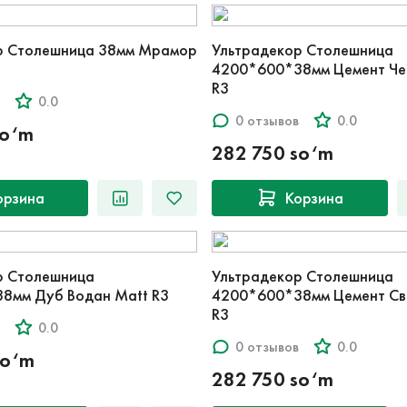
р Столешница 38мм Мрамор
Ультрадекор Столешница
4200*600*38мм Цемент Че
R3
0.0
0 отзывов
0.0
so‘m
282 750 so‘m
орзина
Корзина
р Столешница
Ультрадекор Столешница
8мм Дуб Водан Matt R3
4200*600*38мм Цемент Св
R3
0.0
0 отзывов
0.0
so‘m
282 750 so‘m