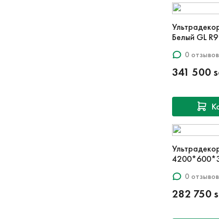
Ультрадеко
Белый GL R9
0 отзывов
341 500 
К
Ультрадеко
4200*600*3
0 отзывов
282 750 