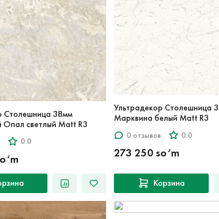
Ультрадекор Столешница 
р Столешница 38мм
Марквина белый Matt R3
 Опал светлый Matt R3
0 отзывов
0.0
0.0
273 250 so‘m
so‘m
орзина
Корзина