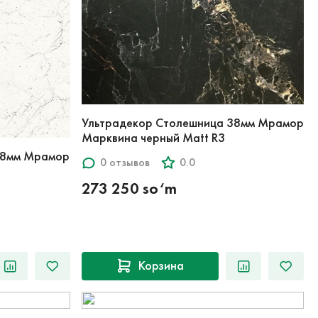
Ультрадекор Столешница 38мм Мрамор
Марквина черный Matt R3
38мм Мрамор
0 отзывов
0.0
273 250 so‘m
Корзина