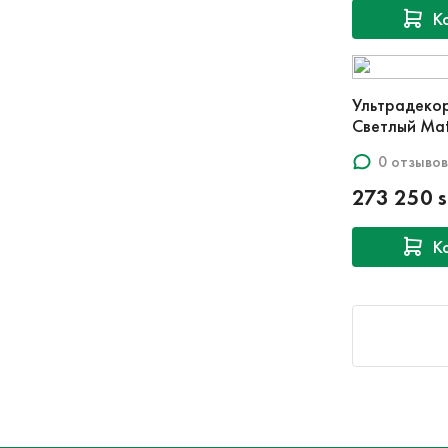
К
Ультрадеко
Светлый Mat
0 отзывов
273 250 
К