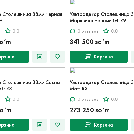
р Столешница 38мм Черная
Ультрадекор Столешница 
9
Марквина Черный GL R9
0.0
0 отзывов
0.0
so‘m
341 500 so‘m
орзина
Корзина
р Столешница 38мм Сосна
Ультрадекор Столешница 
tt R3
Matt R3
0.0
0 отзывов
0.0
so‘m
273 250 so‘m
орзина
Корзина