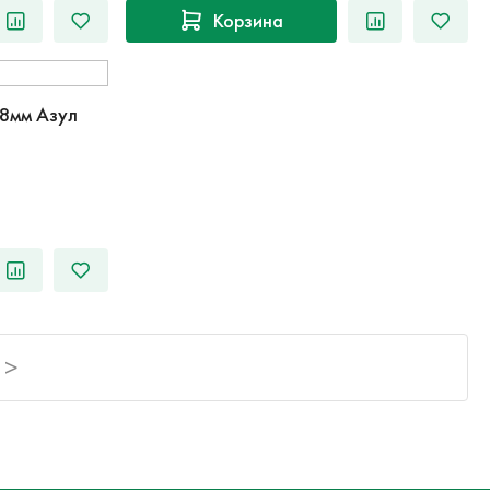
Корзина
8мм Азул
>