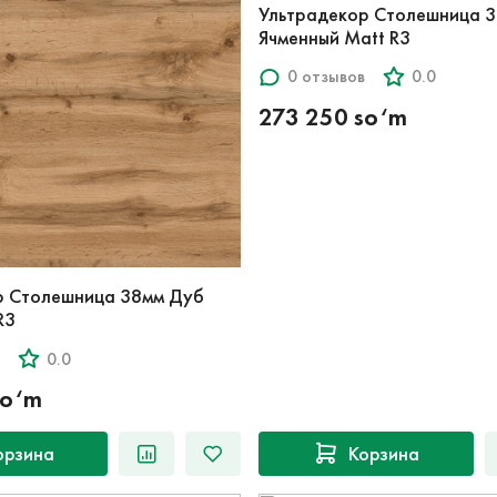
Ультрадекор Столешница 3
Ячменный Matt R3
0 отзывов
0.0
273 250 so‘m
р Столешница 38мм Дуб
R3
0.0
so‘m
орзина
Корзина