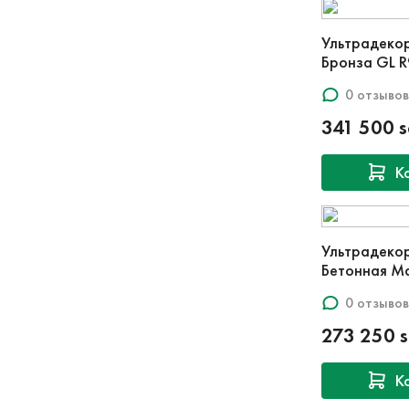
Ультрадеко
Бронза GL R
0 отзывов
341 500 
К
Ультрадеко
Бетонная Ma
0 отзывов
273 250 
К