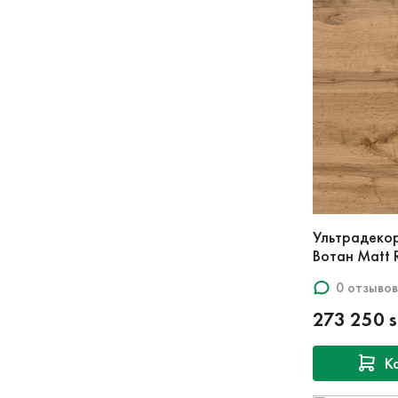
Ультрадеко
Вотан Matt 
0 отзывов
273 250 
К