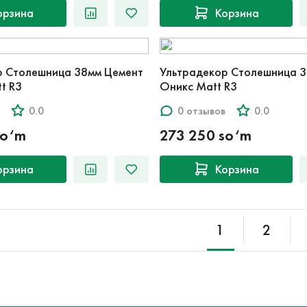
орзина
Корзина
р Столешница 38мм Цемент
Ультрадекор Столешница 3
t R3
Оникс Matt R3
0.0
0 отзывов
0.0
so‘m
273 250 so‘m
орзина
Корзина
1
2