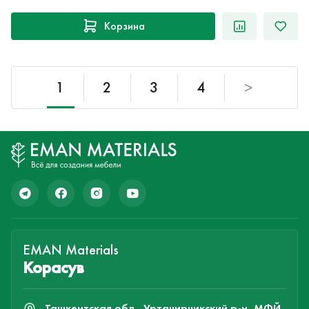
Корзина
1
2
3
4
>
EMAN Materials
Корасув
Ташкентская обл., Уртачирчикский р-н, МФЙ