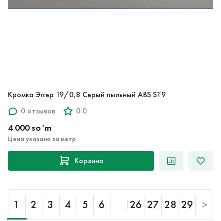
Кромка Эггер 19/0,8 Серый пыльный ABS ST9
0 отзывов
0.0
4 000 so‘m
Цена указана за метр
Корзина
1
2
3
4
5
6
26
27
28
29
>
...