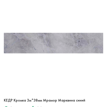
КЕДР Кромка 3м*38мм Мрамор Марквина синий