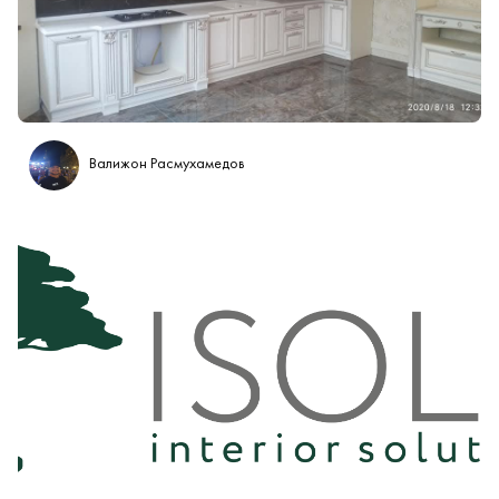
Работа #1
Валижон Расмухамедов
Работа #1