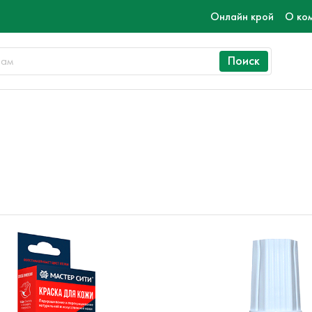
Онлайн крой
О ко
Поиск