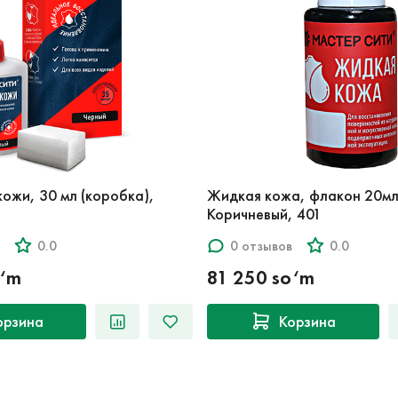
кожи, 30 мл (коробка),
Жидкая кожа, флакон 20мл 
Коричневый, 401
0.0
0 отзывов
0.0
o‘m
81 250 so‘m
орзина
Корзина