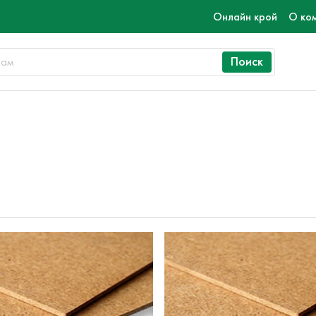
Онлайн крой
О ко
Поиск