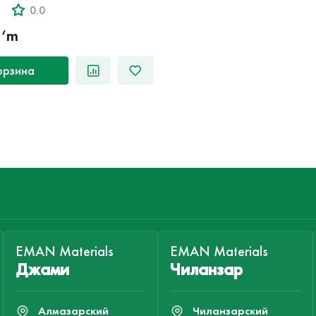
0.0
o‘m
орзина
EMAN Materials
EMAN Materials
Джами
Чиланзар
Алмазарский
Чиланзарский