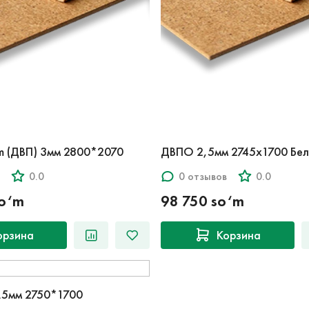
m (ДВП) 3мм 2800*2070
ДВПО 2,5мм 2745х1700 Бе
0.0
0 отзывов
0.0
so‘m
98 750 so‘m
орзина
Корзина
.5мм 2750*1700