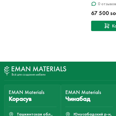
0 отзывов
67 500 s
К
EMAN Materials
EMAN Materials
Корасув
Чинабад
Ташкентская обл.,
Юнусабадский р-н,