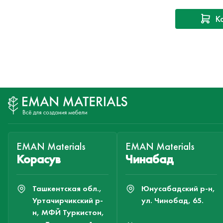
К
EMAN Materials
EMAN Materials
Корасув
Чинабад
Ташкентская обл.,
Юнусабадский р-н,
Уртачирчикский р-
ул. Чинобад, 65.
н, МФЙ Туркистон,