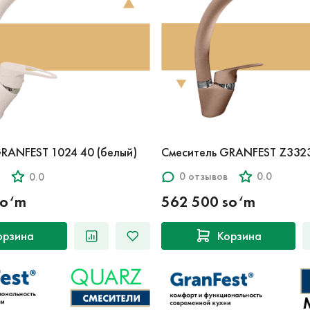
Смеситель GRANFEST Z3323
RANFEST 1024 40 (белый)
0 отзывов
0.0
0.0
562 500 so‘m
so‘m
орзина
Корзина