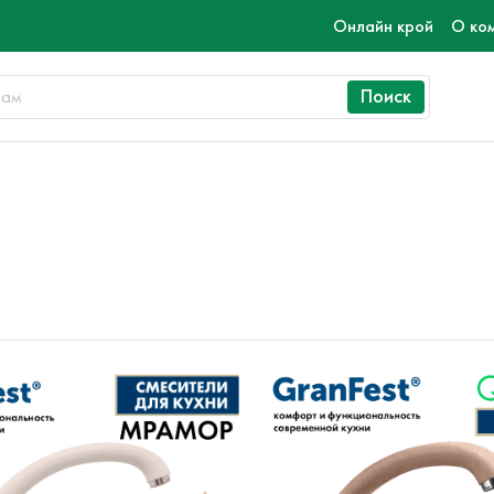
Онлайн крой
О ко
Поиск