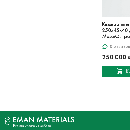
Kessebohmer
250x45x40 
MosaiQ, гр
0 отзывов
250 000 
К