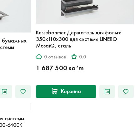
Kessebohmer Держатель для фольги
350x110x300 для системы LINERO
я бумажных
MosaiQ, сталь
истемы
0 отзывов
0.0
1 687 500 so‘m
Корзина
ля системы
700-6400К