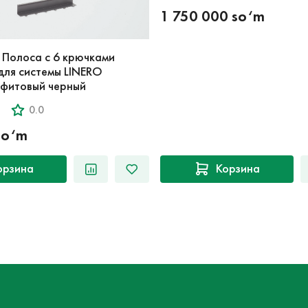
1 750 000 so‘m
 Полоса с 6 крючками
для системы LINERO
афитовый черный
0.0
so‘m
орзина
Корзина