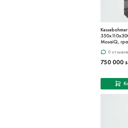
Kessebohmer
350x110x300
MosaiQ, гра
0 отзывов
750 000 
К