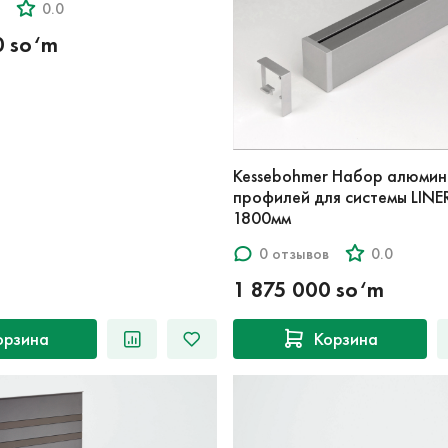
0.0
0 so‘m
Kessebohmer Набор алюмин
профилей для системы LIN
1800мм
0 отзывов
0.0
1 875 000 so‘m
орзина
Корзина