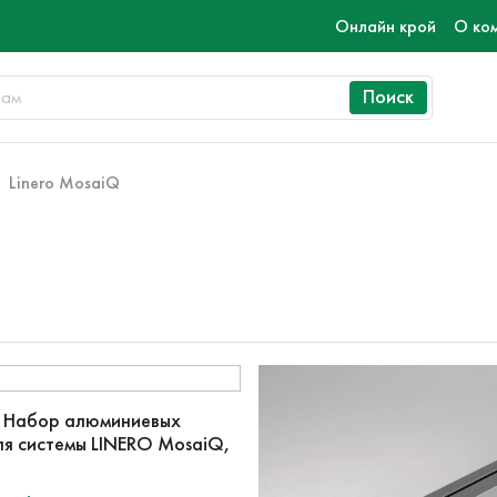
Онлайн крой
О ко
Поиск
Linero MosaiQ
r Набор алюминиевых
я системы LINERO MosaiQ,