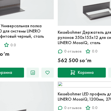
 Универсальная полка
 для системы LINERO
Kessebohmer Держатель дл
фитовый черный, сталь
рулонов 350x155x12 для с
LINERO MosaiQ, сталь
0.0
0 отзывов
0.0
so‘m
562 500 so‘m
орзина
Корзина
Kessebohmer LED профиль д
LINERO MosaiQ,1200мм, 2
0 отзывов
0.0