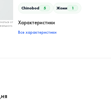
Chinobod
5
Жоми
1
Характеристики
чаться от
еального.
Все характеристики
ция