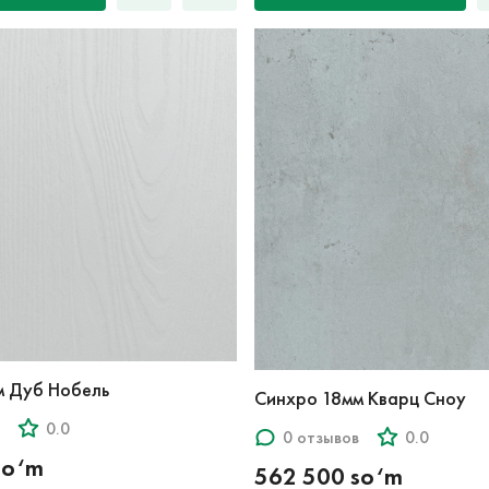
м Дуб Нобель
Синхро 18мм Кварц Сноу
0.0
0 отзывов
0.0
so‘m
562 500 so‘m