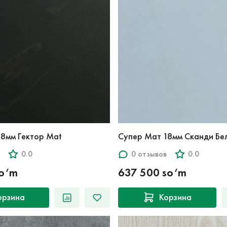
Супер Мат 18мм Гектор Mat
Супер Мат 18мм Сканди
0.0
0 отзывов
0.0
so‘m
637 500 so‘m
орзина
Корзина