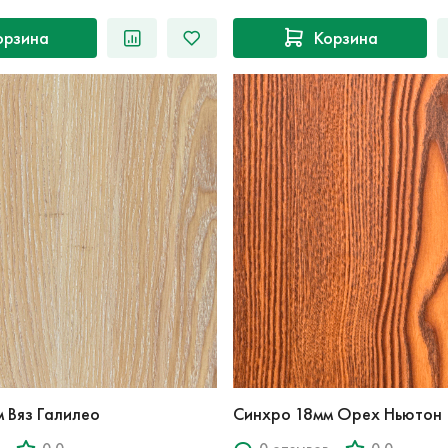
орзина
Корзина
 Вяз Галилео
Синхро 18мм Орех Ньютон