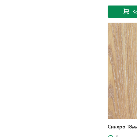
К
Синхро 18мм