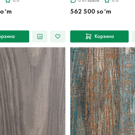
0.0
0 отзывов
0.0
so‘m
562 500 so‘m
орзина
Корзина