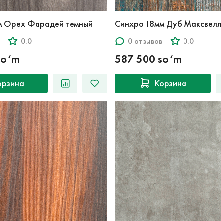
м Орех Фарадей темный
Синхро 18мм Дуб Максвелл
0.0
0 отзывов
0.0
so‘m
587 500 so‘m
орзина
Корзина