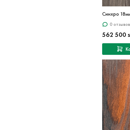
Синхро 18м
0 отзывов
562 500 
К