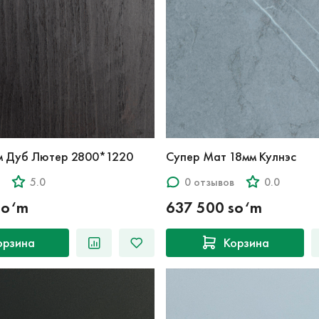
м Дуб Лютер 2800*1220
Супер Мат 18мм Кулнэс
5.0
0 отзывов
0.0
so‘m
637 500 so‘m
орзина
Корзина