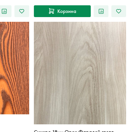
Корзина
Синхро 18мм Орех Фарадей светл