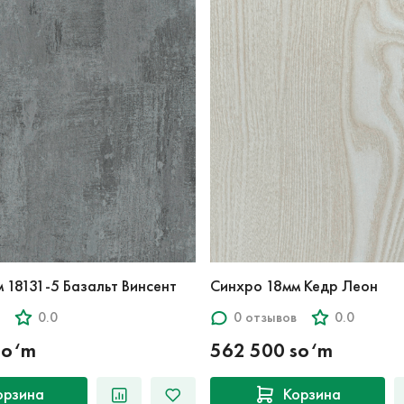
 18131-5 Базальт Винсент
Синхро 18мм Кедр Леон
0.0
0 отзывов
0.0
so‘m
562 500 so‘m
орзина
Корзина