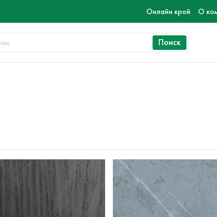
Онлайн крой
О ко
Поиск